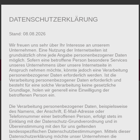
Zur
Zum
Menü
DATENSCHUTZERKLÄRUNG
Navigation
Inhalt
springen
springen
Stand: 08.08.2026
Wir freuen uns sehr über Ihr Interesse an unserem
Unternehmen. Eine Nutzung der Internetseiten ist
grundsätzlich ohne jede Angabe personenbezogener Daten
Startseite
möglich. Sofern eine betroffene Person besondere Services
unseres Unternehmens über unsere Internetseite in
Startseite
Produkte verschlagwortet mit „Amazon“
Anspruch nehmen möchte, könnte jedoch eine Verarbeitung
personenbezogener Daten erforderlich werden. Ist die
Macarons
Verarbeitung personenbezogener Daten erforderlich und
besteht für eine solche Verarbeitung keine gesetzliche
Grundlage, holen wir generell eine Einwilligung der
Unser Piaggio
betroffenen Person ein.
Die Verarbeitung personenbezogener Daten, beispielsweise
Einzelnes Ergebnis wird angezeigt
Bilder
des Namens, der Anschrift, E-Mail-Adresse oder
Telefonnummer einer betroffenen Person, erfolgt stets im
Einklang mit der Datenschutz-Grundverordnung und in
Unterm
Shop
Übereinstimmung mit den für uns geltenden
auskla
landesspezifischen Datenschutzbestimmungen. Mittels dieser
Datenschutzerklärung möchte unser Unternehmen die