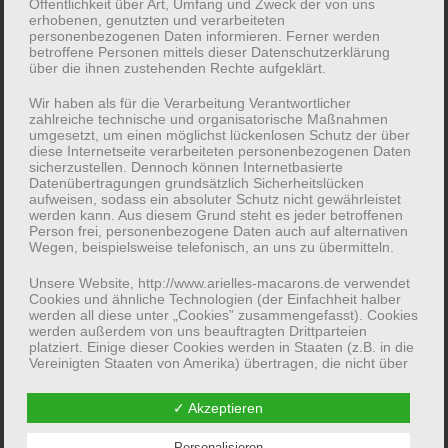
Unterm
Öffentlichkeit über Art, Umfang und Zweck der von uns
Kontakt
erhobenen, genutzten und verarbeiteten
auskla
personenbezogenen Daten informieren. Ferner werden
betroffene Personen mittels dieser Datenschutzerklärung
über die ihnen zustehenden Rechte aufgeklärt.
Wir haben als für die Verarbeitung Verantwortlicher
zahlreiche technische und organisatorische Maßnahmen
umgesetzt, um einen möglichst lückenlosen Schutz der über
diese Internetseite verarbeiteten personenbezogenen Daten
sicherzustellen. Dennoch können Internetbasierte
Datenübertragungen grundsätzlich Sicherheitslücken
aufweisen, sodass ein absoluter Schutz nicht gewährleistet
werden kann. Aus diesem Grund steht es jeder betroffenen
Person frei, personenbezogene Daten auch auf alternativen
Wegen, beispielsweise telefonisch, an uns zu übermitteln.
Unsere Website, http://www.arielles-macarons.de verwendet
Cookies und ähnliche Technologien (der Einfachheit halber
ARIELLES MACARONS & SÜSSE K
werden all diese unter „Cookies” zusammengefasst). Cookies
werden außerdem von uns beauftragten Drittparteien
ÖSTLICHKEITEN
platziert. Einige dieser Cookies werden in Staaten (z.B. in die
Vereinigten Staaten von Amerika) übertragen, die nicht über
€
15,97
einen dem EU-Recht entsprechenden Datenschutzstandard
verfügen. In diesen Ländern stehen Ihnen unter Umstzänden
✓ Akzeptieren
keine wirksamen und durchsetzbaren Rechtsmittel oder
Rechtsbehelfe zur Verfügung, um in einer dem EU-Recht
Produkt auf Amazon kaufen
entsprechenden Weise Ihre datenschutz- und/oder
Personalisieren