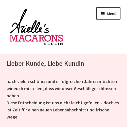
Zur
Zum
Menü
Navigation
Inhalt
springen
springen
Startseite
Lieber Kunde, Liebe Kundin
Macarons
nach vielen schönen und erfolgreichen Jahren möchten
Unser Piaggio
wir euch mitteilen, dass wir unser Geschäft geschlossen
haben.
Bilder
Diese Entscheidung ist uns nicht leicht gefallen – doch es
ist Zeit für einen neuen Lebensabschnitt und frische
Unterm
Shop
Wege.
auskla