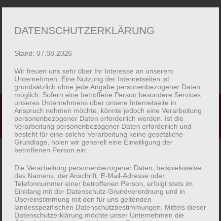
Zur
Zum
Menü
DATENSCHUTZERKLÄRUNG
Navigation
Inhalt
springen
springen
Stand: 07.08.2026
Wir freuen uns sehr über Ihr Interesse an unserem
Unternehmen. Eine Nutzung der Internetseiten ist
grundsätzlich ohne jede Angabe personenbezogener Daten
Startseite
möglich. Sofern eine betroffene Person besondere Services
unseres Unternehmens über unsere Internetseite in
Startseite
Produkte verschlagwortet mit „Pfirsisch-
Anspruch nehmen möchte, könnte jedoch eine Verarbeitung
personenbezogener Daten erforderlich werden. Ist die
Macarons
Lavendel“
Verarbeitung personenbezogener Daten erforderlich und
besteht für eine solche Verarbeitung keine gesetzliche
Grundlage, holen wir generell eine Einwilligung der
Unser Piaggio
betroffenen Person ein.
Die Verarbeitung personenbezogener Daten, beispielsweise
Bilder
des Namens, der Anschrift, E-Mail-Adresse oder
Einzelnes Ergebnis wird angezeigt
Telefonnummer einer betroffenen Person, erfolgt stets im
Einklang mit der Datenschutz-Grundverordnung und in
Unterm
Shop
Übereinstimmung mit den für uns geltenden
auskla
landesspezifischen Datenschutzbestimmungen. Mittels dieser
Datenschutzerklärung möchte unser Unternehmen die