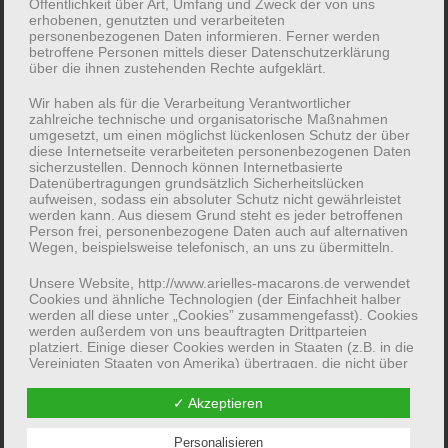
Unterm
Öffentlichkeit über Art, Umfang und Zweck der von uns
Kontakt
erhobenen, genutzten und verarbeiteten
auskla
personenbezogenen Daten informieren. Ferner werden
betroffene Personen mittels dieser Datenschutzerklärung
über die ihnen zustehenden Rechte aufgeklärt.
Wir haben als für die Verarbeitung Verantwortlicher
zahlreiche technische und organisatorische Maßnahmen
umgesetzt, um einen möglichst lückenlosen Schutz der über
diese Internetseite verarbeiteten personenbezogenen Daten
sicherzustellen. Dennoch können Internetbasierte
Datenübertragungen grundsätzlich Sicherheitslücken
aufweisen, sodass ein absoluter Schutz nicht gewährleistet
werden kann. Aus diesem Grund steht es jeder betroffenen
Person frei, personenbezogene Daten auch auf alternativen
Wegen, beispielsweise telefonisch, an uns zu übermitteln.
Unsere Website, http://www.arielles-macarons.de verwendet
Cookies und ähnliche Technologien (der Einfachheit halber
werden all diese unter „Cookies” zusammengefasst). Cookies
DIE EXOTEN
werden außerdem von uns beauftragten Drittparteien
platziert. Einige dieser Cookies werden in Staaten (z.B. in die
Vereinigten Staaten von Amerika) übertragen, die nicht über
€
25,00
einen dem EU-Recht entsprechenden Datenschutzstandard
verfügen. In diesen Ländern stehen Ihnen unter Umstzänden
✓ Akzeptieren
keine wirksamen und durchsetzbaren Rechtsmittel oder
Weiterlesen
Rechtsbehelfe zur Verfügung, um in einer dem EU-Recht
entsprechenden Weise Ihre datenschutz- und/oder
Personalisieren