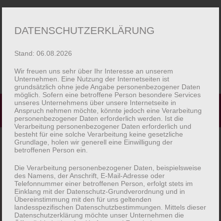
Zur
Zum
Menü
DATENSCHUTZERKLÄRUNG
Navigation
Inhalt
springen
springen
Stand: 06.08.2026
Wir freuen uns sehr über Ihr Interesse an unserem
Unternehmen. Eine Nutzung der Internetseiten ist
grundsätzlich ohne jede Angabe personenbezogener Daten
Startseite
möglich. Sofern eine betroffene Person besondere Services
unseres Unternehmens über unsere Internetseite in
Startseite
Shop
Mein Konto
Passwort vergessen
Anspruch nehmen möchte, könnte jedoch eine Verarbeitung
personenbezogener Daten erforderlich werden. Ist die
Macarons
Verarbeitung personenbezogener Daten erforderlich und
besteht für eine solche Verarbeitung keine gesetzliche
Grundlage, holen wir generell eine Einwilligung der
Unser Piaggio
Hast du dein Passwort vergessen? Bitte gib deinen
betroffenen Person ein.
Benutzernamen oder E-Mail-Adresse ein. Du erhältst einen
Die Verarbeitung personenbezogener Daten, beispielsweise
Bilder
Link per E-Mail, womit du dir ein neues Passwort erstellen
des Namens, der Anschrift, E-Mail-Adresse oder
Telefonnummer einer betroffenen Person, erfolgt stets im
kannst.
Einklang mit der Datenschutz-Grundverordnung und in
Unterm
Shop
Übereinstimmung mit den für uns geltenden
auskla
landesspezifischen Datenschutzbestimmungen. Mittels dieser
Benutzername oder E-Mail
Datenschutzerklärung möchte unser Unternehmen die